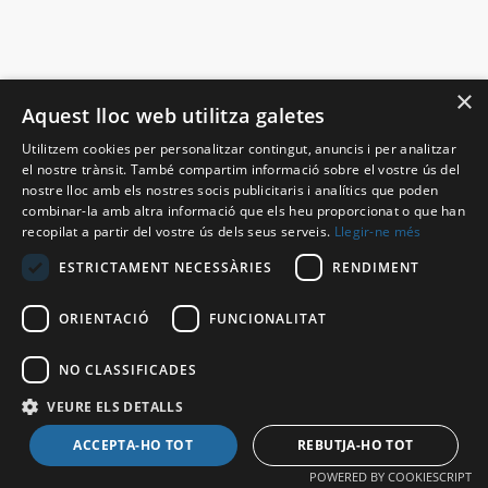
×
Aquest lloc web utilitza galetes
Utilitzem cookies per personalitzar contingut, anuncis i per analitzar
el nostre trànsit. També compartim informació sobre el vostre ús del
nostre lloc amb els nostres socis publicitaris i analítics que poden
combinar-la amb altra informació que els heu proporcionat o que han
recopilat a partir del vostre ús dels seus serveis.
Llegir-ne més
ESTRICTAMENT NECESSÀRIES
RENDIMENT
ORIENTACIÓ
FUNCIONALITAT
NO CLASSIFICADES
VEURE ELS DETALLS
ACCEPTA-HO TOT
REBUTJA-HO TOT
POWERED BY COOKIESCRIPT