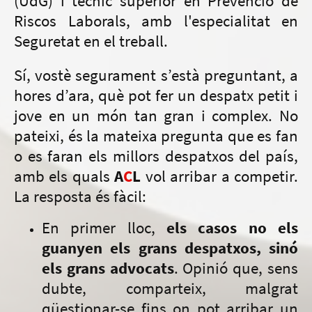
(UdG) i tècnic superior en Prevenció de
Riscos Laborals, amb l'especialitat en
Seguretat en el treball.
Sí, vostè segurament s’està preguntant, a
hores d’ara, què pot fer un despatx petit i
jove en un món tan gran i complex. No
pateixi, és la mateixa pregunta que es fan
o es faran els millors despatxos del país,
amb els quals
A
C
L
vol arribar a competir.
La resposta és fàcil:
En primer lloc,
els casos no els
guanyen els grans despatxos, sinó
els grans advocats
. Opinió que, sens
dubte, comparteix, malgrat
qüestionar-se fins on pot arribar un