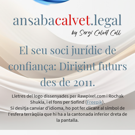
El seu soci jurídic de
confiança: Dirigint futurs
des de 2011.
Lletres del logo dissenyades per Rawpixel.com i Rochak
Shukla, i el fons per Sofind (
Freepik
).
Si desitja canviar d'idioma, ho pot fer clicant al símbol de
l'esfera terràqüia que hi ha a la cantonada inferior dreta de
la pantalla.