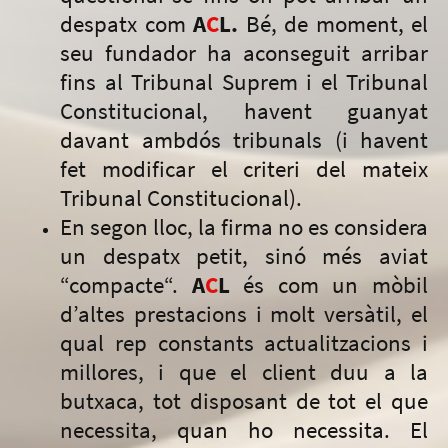
despatx com
A
C
L.
Bé, de moment, el
seu fundador ha aconseguit arribar
fins al Tribunal Suprem i el Tribunal
Constitucional, havent guanyat
davant ambdós tribunals (i havent
fet modificar el criteri del mateix
Tribunal Constitucional).
En segon lloc, la firma no es considera
un despatx petit, sinó més aviat
“compacte“.
A
C
L
és com un mòbil
d’altes prestacions i molt versàtil, el
qual rep constants actualitzacions i
millores, i que el client duu a la
butxaca, tot disposant de tot el que
necessita, quan ho necessita. El